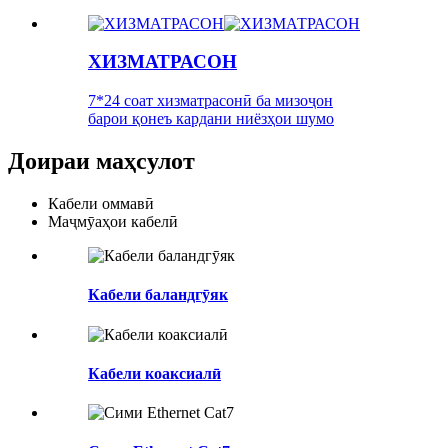
ХИЗМАТРАСОН
7*24 соат хизматрасонӣ ба мизоҷон
барои қонеъ кардани ниёзҳои шумо
Доираи маҳсулот
Кабели оммавӣ
Маҷмӯаҳои кабелӣ
Кабели баландгӯяк
Кабели коаксиалӣ