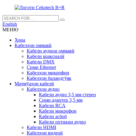
English
МЕНЮ
Хона
Кабелҳои оммавӣ
Кабели аудиои оммавӣ
Кабели коаксиалӣ
Кабели DMX
Сими Ethernet
Кабелҳои микрофон
Кабелҳои баландгӯяк
Маҷмӯаҳои кабелӣ
Кабелҳои аудио
Кабели аудио 3,5 мм стерео
Сими адаптер 3,5 мм
Кабели RCA
Кабели микрофон
Кабели асбоб
Кабели оптикии аудио
Кабели HDMI
Кабелҳои видеоӣ