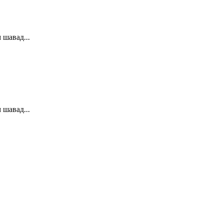
 шавад...
 шавад...