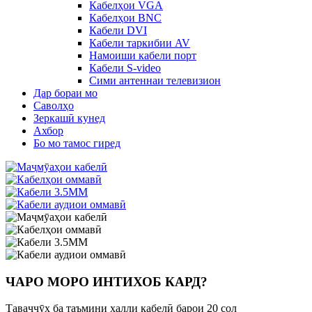
Кабелҳои VGA
Кабелҳои BNC
Кабели DVI
Кабели таркибии AV
Намоиши кабели порт
Кабели S-video
Сими антеннаи телевизион
Дар бораи мо
Саволҳо
Зеркашӣ кунед
Ахбор
Бо мо тамос гиред
ЧАРО МОРО ИНТИХОБ КАРД?
Таваҷҷӯҳ ба таъмини ҳалли кабелӣ барои 20 сол