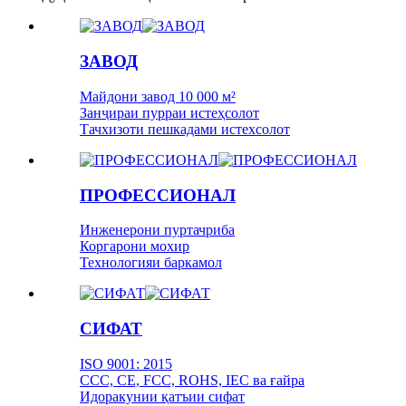
ЗАВОД
Майдони завод 10 000 м²
Занҷираи пурраи истеҳсолот
Тачхизоти пешкадами истехсолот
ПРОФЕССИОНАЛ
Инженерони пуртачриба
Коргарони мохир
Технологияи баркамол
СИФАТ
ISO 9001: 2015
CCC, CE, FCC, ROHS, IEC ва ғайра
Идоракунии қатъии сифат