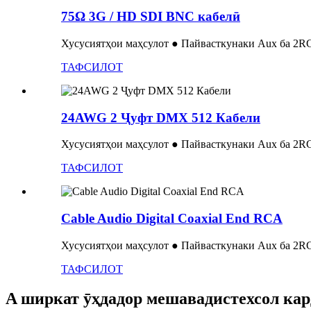
75Ω 3G / HD SDI BNC кабелӣ
Хусусиятҳои маҳсулот ● Пайвасткунаки Aux ба 2RCA
ТАФСИЛОТ
24AWG 2 Ҷуфт DMX 512 Кабели
Хусусиятҳои маҳсулот ● Пайвасткунаки Aux ба 2RCA
ТАФСИЛОТ
Cable Audio Digital Coaxial End RCA
Хусусиятҳои маҳсулот ● Пайвасткунаки Aux ба 2RCA
ТАФСИЛОТ
A
ширкат ӯҳдадор мешавад
истехсол ка