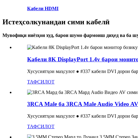
Кабели HDMI
Истеҳсолкунандаи сими кабелӣ
Мувофиқи ниёзҳои худ, барои шумо фармоиш диҳед ва ба ш
Кабели 8K DisplayPort 1.4v барои монит
Хусусиятҳои маҳсулот ● #337 кабели DVI дорои бар
ТАФСИЛОТ
3RCA Male ба 3RCA Male Audio Video AV 
Хусусиятҳои маҳсулот ● #337 кабели DVI дорои бар
ТАФСИЛОТ