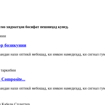
умо хидматҳои босифат пешниҳод кунед.
ор бозикунии
андаи нахи оптикӣ мебошад, ки имкон намедиҳад, ки сигнал гум
Composite...
андаи нахи оптикӣ мебошад, ки имкон намедиҳад, ки сигнал гум