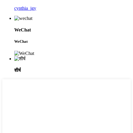
cynthia_jgy
WeChat
WeChat
शीर्ष