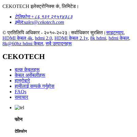
CEKOTECH इलेक्ट्रोनिक्स कं, लिमिटेड।
टेलिफोन:
+८६ १३९ २९५९४३८३
इमेल:
sales@cekotech.com
© प्रतिलिपि अधिकार - २०१०-२०२३ : सर्वाधिकार सुरक्षित।
साइटम्याप
,
HDMI केबल 4k
,
hdmi 2.0
,
HDMI केबल 2.1v
,
8k hdmi
,
hdmi केबल
,
8k@60hz hdmi केबल
,
सबै उत्पादनहरू
CEKOTECH
बल्क केबलहरू
केबल असेंबलीहरू
हाम्रोबारे
हामीलाई सम्पर्क गर्नुहोस
FAQs
समाचार
फोन
टेलिफोन