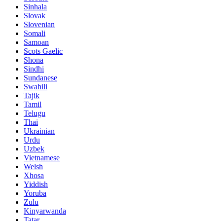
Sinhala
Slovak
Slovenian
Somali
Samoan
Scots Gaelic
Shona
Sindhi
Sundanese
Swahili
Tajik
Tamil
Telugu
Thai
Ukrainian
Urdu
Uzbek
Vietnamese
Welsh
Xhosa
Yiddish
Yoruba
Zulu
Kinyarwanda
Tatar