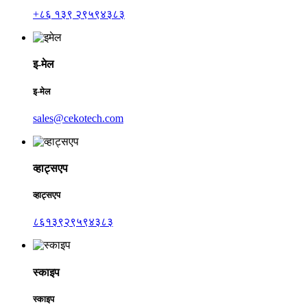
+८६ १३९ २९५९४३८३
इ-मेल
इ-मेल
sales@cekotech.com
व्हाट्सएप
व्हाट्सएप
८६१३९२९५९४३८३
स्काइप
स्काइप