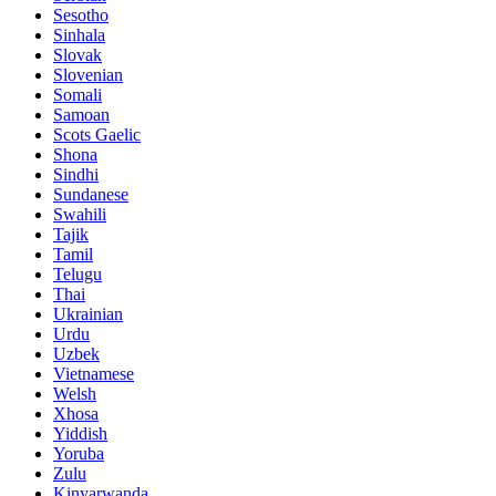
Sesotho
Sinhala
Slovak
Slovenian
Somali
Samoan
Scots Gaelic
Shona
Sindhi
Sundanese
Swahili
Tajik
Tamil
Telugu
Thai
Ukrainian
Urdu
Uzbek
Vietnamese
Welsh
Xhosa
Yiddish
Yoruba
Zulu
Kinyarwanda