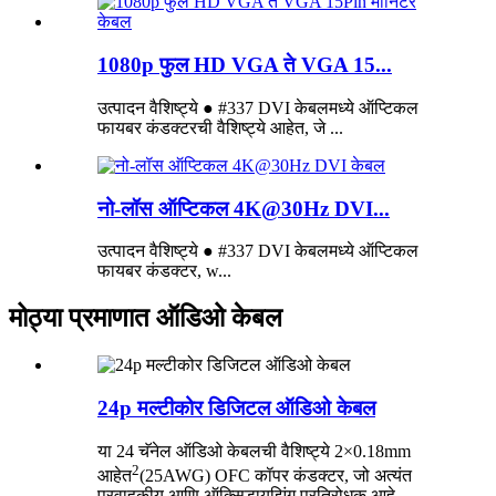
1080p फुल HD VGA ते VGA 15...
उत्पादन वैशिष्ट्ये ● #337 DVI केबलमध्ये ऑप्टिकल
फायबर कंडक्टरची वैशिष्ट्ये आहेत, जे ...
नो-लॉस ऑप्टिकल 4K@30Hz DVI...
उत्पादन वैशिष्ट्ये ● #337 DVI केबलमध्ये ऑप्टिकल
फायबर कंडक्टर, w...
मोठ्या प्रमाणात ऑडिओ केबल
24p मल्टीकोर डिजिटल ऑडिओ केबल
या 24 चॅनेल ऑडिओ केबलची वैशिष्ट्ये 2×0.18mm
2
आहेत
(25AWG) OFC कॉपर कंडक्टर, जो अत्यंत
प्रवाहकीय आणि ऑक्सिडायझिंग प्रतिरोधक आहे.