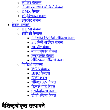
स्पीकर केबल्स
मोठ्या प्रमाणात ऑडिओ केबल
DMX केबल
कोएक्सियल केबल
इथरनेट केबल
केबल असेंब्ली
HDMI केबल
ऑडिओ केबल्स
3.5MM स्टिरिओ ऑडिओ केबल
3.5 मिमी अडॅप्टर केबल
आरसीए केबल
मायक्रोफोन केबल
इन्स्ट्रुमेंट केबल
ऑप्टिकल ऑडिओ केबल
व्हिडिओ केबल्स
VGA केबल्स
BNC केबल्स
DVI केबल
संमिश्र AV केबल
डिस्प्ले पोर्ट केबल
एस-व्हिडिओ केबल
टीव्ही अँटेना केबल
वैशिष्ट्यीकृत उत्पादने