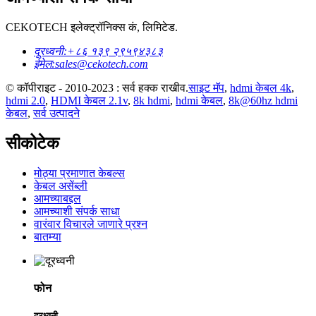
CEKOTECH इलेक्ट्रॉनिक्स कं, लिमिटेड.
दूरध्वनी:
+८६ १३९ २९५९४३८३
ईमेल:
sales@cekotech.com
© कॉपीराइट - 2010-2023 : सर्व हक्क राखीव.
साइट मॅप
,
hdmi केबल 4k
,
hdmi 2.0
,
HDMI केबल 2.1v
,
8k hdmi
,
hdmi केबल
,
8k@60hz hdmi
केबल
,
सर्व उत्पादने
सीकोटेक
मोठ्या प्रमाणात केबल्स
केबल असेंब्ली
आमच्याबद्दल
आमच्याशी संपर्क साधा
वारंवार विचारले जाणारे प्रश्न
बातम्या
फोन
दूरध्वनी