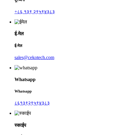
+८६ १३९ २९५९४३८३
ई-मेल
ई-मेल
sales@cekotech.com
Whatsapp
Whatsapp
८६१३९२९५९४३८३
स्काईप