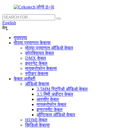
English
मेनू
मुख्यपृष्ठ
मोठ्या प्रमाणात केबल्स
मोठ्या प्रमाणात ऑडिओ केबल
कोएक्सियल केबल
DMX केबल
इथरनेट केबल
मायक्रोफोन केबल्स
स्पीकर केबल्स
केबल असेंब्ली
ऑडिओ केबल्स
3.5MM स्टिरिओ ऑडिओ केबल
3.5 मिमी अडॅप्टर केबल
आरसीए केबल
मायक्रोफोन केबल
इन्स्ट्रुमेंट केबल
ऑप्टिकल ऑडिओ केबल
HDMI केबल
व्हिडिओ केबल्स