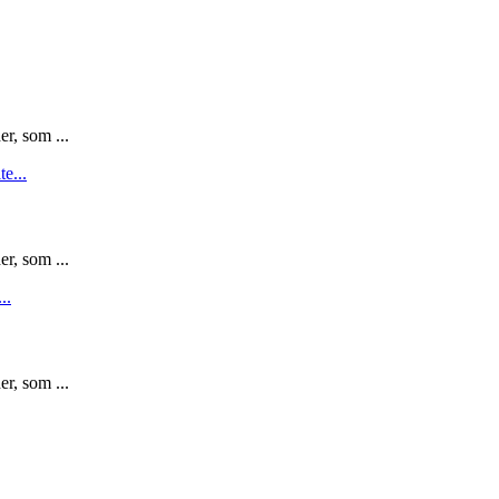
r, som ...
r, som ...
r, som ...