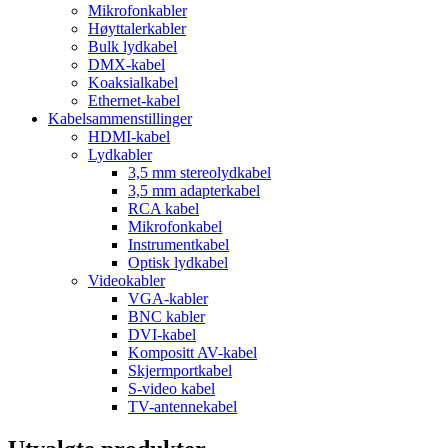
Mikrofonkabler
Høyttalerkabler
Bulk lydkabel
DMX-kabel
Koaksialkabel
Ethernet-kabel
Kabelsammenstillinger
HDMI-kabel
Lydkabler
3,5 mm stereolydkabel
3,5 mm adapterkabel
RCA kabel
Mikrofonkabel
Instrumentkabel
Optisk lydkabel
Videokabler
VGA-kabler
BNC kabler
DVI-kabel
Kompositt AV-kabel
Skjermportkabel
S-video kabel
TV-antennekabel