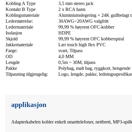
Kobling A Type
3,5 mm stereo jack
Kontakt B Type
2 x RCA hann
Koblingsmateriale
Aluminiumslegering + 24K gullbelagt 
Lederstørrelse:
30AWG~20AWG valgfritt
Ledermateriale
99,99 % høyrent OFC-kobber
Isolasjon
HDPE
Skjold
99,99 % høyrent OFC kobberspiral
Jakkemateriale
Lær touch high flex PVC
Farge:
svart, Tilpass
OD
4,0 MM
Lengde
0,5m ~ 30M, tilpass
Pakke
Polybag, malt bag, ryggkort, hengende 
Tilpasning tilgjengelig:
Logo, lengde, pakke, ledningsspesifika
applikasjon
Adapterkabelen kobler enkelt smarttelefoner, nettbrett, MP3-spille