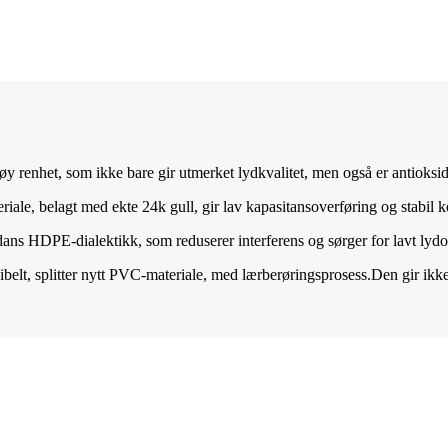
renhet, som ikke bare gir utmerket lydkvalitet, men også er antiokside
le, belagt med ekte 24k gull, gir lav kapasitansoverføring og stabil 
ns HDPE-dialektikk, som reduserer interferens og sørger for lavt lydo
belt, splitter nytt PVC-materiale, med lærberøringsprosess.Den gir ikke 