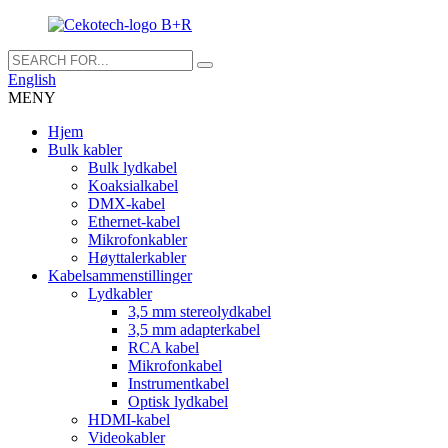
English
MENY
Hjem
Bulk kabler
Bulk lydkabel
Koaksialkabel
DMX-kabel
Ethernet-kabel
Mikrofonkabler
Høyttalerkabler
Kabelsammenstillinger
Lydkabler
3,5 mm stereolydkabel
3,5 mm adapterkabel
RCA kabel
Mikrofonkabel
Instrumentkabel
Optisk lydkabel
HDMI-kabel
Videokabler