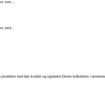
r, som ...
er, med...
rt produkter med høy kvalitet og oppdatert.Denne lydkabelen i lærrøre