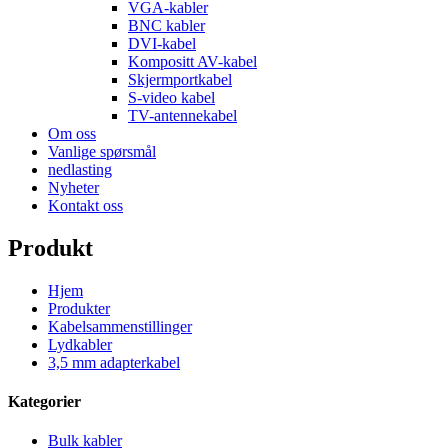
VGA-kabler
BNC kabler
DVI-kabel
Kompositt AV-kabel
Skjermportkabel
S-video kabel
TV-antennekabel
Om oss
Vanlige spørsmål
nedlasting
Nyheter
Kontakt oss
Produkt
Hjem
Produkter
Kabelsammenstillinger
Lydkabler
3,5 mm adapterkabel
Kategorier
Bulk kabler