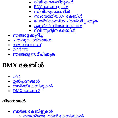
വിജിഎ കേബിളുകൾ
BNC കേബിളുകൾ
ഡിവിഐ കേബിൾ
സംയോജിത AV കേബിൾ
പോർട്ട് കേബിൾ പ്രദർശിപ്പിക്കുക
എസ്-വീഡിയോ കേബിൾ
ടിവി ആന്റിന കേബിൾ
ഞങ്ങളേക്കുറിച്ച്
പതിവുചോദ്യങ്ങൾ
ഡൗൺലോഡ്
വാർത്ത
ഞങ്ങളെ സമീപിക്കുക
DMX കേബിൾ
വീട്
ഉൽപ്പന്നങ്ങൾ
ബൾക്ക് കേബിളുകൾ
DMX കേബിൾ
വിഭാഗങ്ങൾ
ബൾക്ക് കേബിളുകൾ
മൈക്രോഫോൺ കേബിളുകൾ