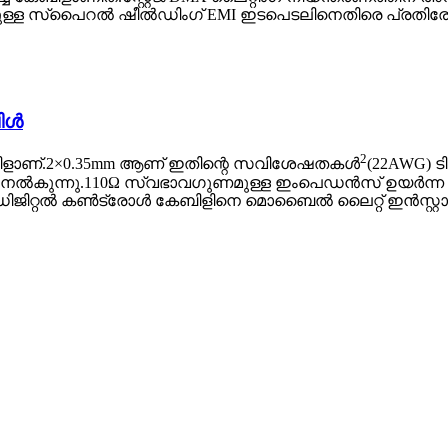
തയുള്ള സ്പൈറൽ ഷീൽഡിംഗ് EMI ഇടപെടലിനെതിരെ പ്രതിര
ിൾ
2
ിളാണ്.2×0.35mm ആണ് ഇതിന്റെ സവിശേഷതകൾ
(22AWG) ട
ുന്നു.110Ω സ്വഭാവഗുണമുള്ള ഇം‌പെഡൻസ് ഉയർന്ന പ്രകട
 ഡിജിറ്റൽ കൺട്രോൾ കേബിളിനെ മൊബൈൽ ലൈറ്റ് ഇൻസ്റ്റ