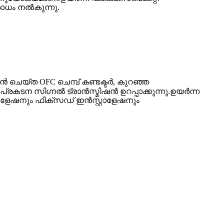
ോധം നൽകുന്നു.
ിൻ ചെയ്ത OFC ചെമ്പ് കണ്ടക്ടർ, കുറഞ്ഞ
ന സിഗ്നൽ ട്രാൻസ്മിഷൻ ഉറപ്പാക്കുന്നു.ഉയർന്ന
ാളേഷനും ഫിക്സഡ് ഇൻസ്റ്റാളേഷനും