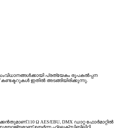
ംവിധാനങ്ങൾക്കായി പ്രത്യേകം രൂപകൽപ്പന
ണ്ടക്ടറുകൾ ഇതിൽ അടങ്ങിയിരിക്കുന്നു.
കൻതുമാണ്.110 Ω AES/EBU, DMX ഡാറ്റ ഫോർമാറ്റിൽ
 അനുയോജ്യമാണ്.ഉയർന്ന ഫ്ലെക്സിബിലിറ്റി