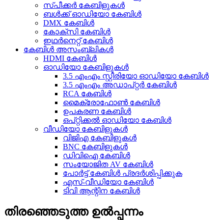
സ്പീക്കർ കേബിളുകൾ
ബൾക്ക് ഓഡിയോ കേബിൾ
DMX കേബിൾ
കോക്സി കേബിൾ
ഇഥർനെറ്റ് കേബിൾ
കേബിൾ അസംബ്ലികൾ
HDMI കേബിൾ
ഓഡിയോ കേബിളുകൾ
3.5 എംഎം സ്റ്റീരിയോ ഓഡിയോ കേബിൾ
3.5 എംഎം അഡാപ്റ്റർ കേബിൾ
RCA കേബിൾ
മൈക്രോഫോൺ കേബിൾ
ഉപകരണ കേബിൾ
ഒപ്റ്റിക്കൽ ഓഡിയോ കേബിൾ
വീഡിയോ കേബിളുകൾ
വിജിഎ കേബിളുകൾ
BNC കേബിളുകൾ
ഡിവിഐ കേബിൾ
സംയോജിത AV കേബിൾ
പോർട്ട് കേബിൾ പ്രദർശിപ്പിക്കുക
എസ്-വീഡിയോ കേബിൾ
ടിവി ആന്റിന കേബിൾ
തിരഞ്ഞെടുത്ത ഉൽപ്പന്നം