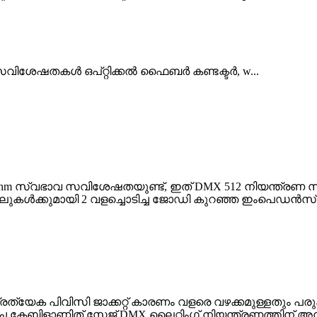
ിശേഷതകൾ ഒപ്റ്റിക്കൽ ഫൈബർ കണ്ടക്ടർ, w...
m സ്വഭാവ സവിശേഷതയുണ്ട്, ഇത് DMX 512 നിയന്ത്രണ സ
നലുകൾക്കുമായി 2 വളച്ചൊടിച്ച ജോഡി കുറഞ്ഞ ഇം‌പെഡൻസ് ക
േക പിവിസി ജാക്കറ്റ് കാരണം വളരെ വഴക്കമുള്ളതും പരുക്
ച കേബിളാണിത്.സ്റ്റേജ് DMX ലൈറ്റിംഗ് നിയന്ത്രണത്തിന്