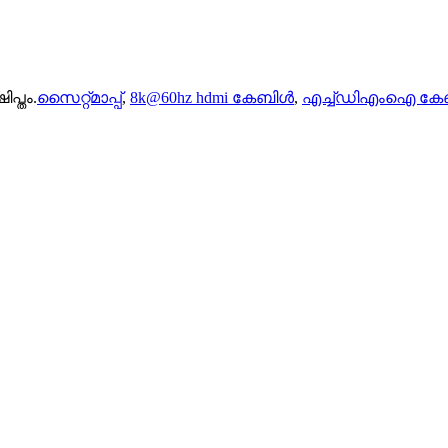
പ്തം.
സൈറ്റ്മാപ്പ്
,
8k@60hz hdmi കേബിൾ
,
എച്ച്ഡിഎംഐ കേ