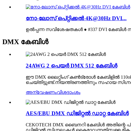
നോ-ലോസ് ഒപ്റ്റിക്കൽ 4K@30Hz DVI...
ഉൽപ്പന്ന സവിശേഷതകൾ ● #337 DVI കേബിൾ സവ
DMX കേബിൾ
24AWG 2 പെയർ DMX 512 കേബിൾ
ഈ DMX ലൈറ്റിംഗ് കൺട്രോൾ കേബിളിൽ 110oh
ചെയ്തിട്ടുണ്ട്.നിയന്ത്രണത്തിനും സഹായ സിഗ്
അന്വേഷണം
വിശദാംശം
AES/EBU DMX ഡിജിറ്റൽ ഡാറ്റ കേബിൾ
CEKOTECH DMX ബൈനറി കേബിൾ അതിന്റെ പ്രത്യ
ഡിജിറ്റൽ സിഗ്നലുകൾ കൈമാറുന്നതിനുള്ള മികച്