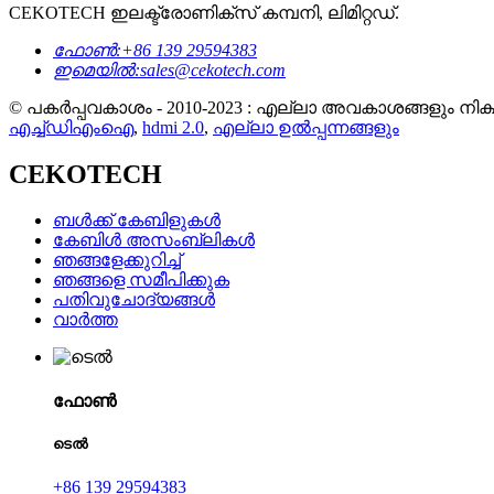
CEKOTECH ഇലക്ട്രോണിക്സ് കമ്പനി, ലിമിറ്റഡ്.
ഫോൺ:
+86 139 29594383
ഇമെയിൽ:
sales@cekotech.com
© പകർപ്പവകാശം - 2010-2023 : എല്ലാ അവകാശങ്ങളും നിക്ഷി
എച്ച്ഡിഎംഐ
,
hdmi 2.0
,
എല്ലാ ഉൽപ്പന്നങ്ങളും
CEKOTECH
ബൾക്ക് കേബിളുകൾ
കേബിൾ അസംബ്ലികൾ
ഞങ്ങളേക്കുറിച്ച്
ഞങ്ങളെ സമീപിക്കുക
പതിവുചോദ്യങ്ങൾ
വാർത്ത
ഫോൺ
ടെൽ
+86 139 29594383