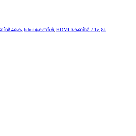
ബിൾ 4കെ
,
hdmi കേബിൾ
,
HDMI കേബിൾ 2.1v
,
8k