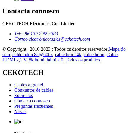
Contacta connosco
CEKOTECH Electronics Co., Limited.
Tel:
+86 139 29594383
Correo electrónico:
sales@cekotech.com
© Copyright - 2010-2023 : Todos os dereitos reservados.
Mapa do
sitio
,
cable hdmi 8k@60hz
,
cable hdmi 4k
,
cable hdmi
,
Cable
HDMI 2,1 V
,
8k hdmi
,
hdmi 2.0
,
Todos os produtos
CEKOTECH
Cables a granel
Conxuntos de cables
Sobre nós
Contacta connosco
Preguntas frecuentes
Novas