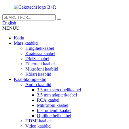
English
MENÜÜ
Kodu
Mass kaablid
Hulgihelikaabel
Koaksiaalkaabel
DMX kaabel
Etherneti kaabel
Mikrofoni kaablid
Kõlari kaablid
Kaablikomplektid
Audio kaablid
3,5 mm stereohelikaabel
3,5 mm adapterkaabel
RCA kaabel
Mikrofoni kaabel
Instrumendi kaabel
Optiline helikaabel
HDMI kaabel
Video kaablid