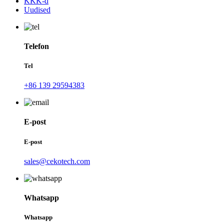
KKK-d
Uudised
Telefon
Tel
+86 139 29594383
E-post
E-post
sales@cekotech.com
Whatsapp
Whatsapp