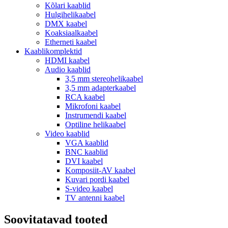
Kõlari kaablid
Hulgihelikaabel
DMX kaabel
Koaksiaalkaabel
Etherneti kaabel
Kaablikomplektid
HDMI kaabel
Audio kaablid
3,5 mm stereohelikaabel
3,5 mm adapterkaabel
RCA kaabel
Mikrofoni kaabel
Instrumendi kaabel
Optiline helikaabel
Video kaablid
VGA kaablid
BNC kaablid
DVI kaabel
Komposiit-AV kaabel
Kuvari pordi kaabel
S-video kaabel
TV antenni kaabel
Soovitatavad tooted