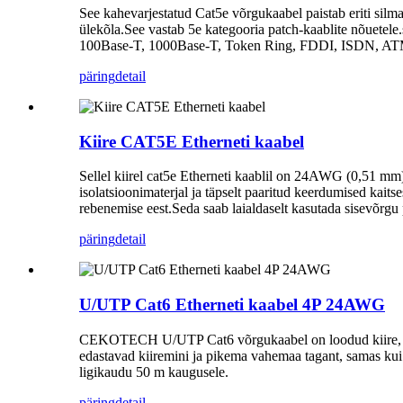
See kahevarjestatud Cat5e võrgukaabel paistab eriti silma
ülekõla.See vastab 5e kategooria patch-kaablite nõuete
100Base-T, 1000Base-T, Token Ring, FDDI, ISDN, ATM
päring
detail
Kiire CAT5E Etherneti kaabel
Sellel kiirel cat5e Etherneti kaablil on 24AWG (0,51 m
isolatsioonimaterjal ja täpselt paaritud keerdumised kaits
rebenemise eest.Seda saab laialdaselt kasutada sisevõrgu
päring
detail
U/UTP Cat6 Etherneti kaabel 4P 24AWG
CEKOTECH U/UTP Cat6 võrgukaabel on loodud kiire, stab
edastavad kiiremini ja pikema vahemaa tagant, samas ku
ligikaudu 50 m kaugusele.
päring
detail