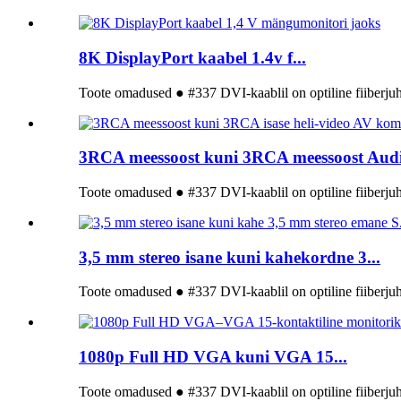
8K DisplayPort kaabel 1.4v f...
Toote omadused ● #337 DVI-kaablil on optiline fiiberjuht
3RCA meessoost kuni 3RCA meessoost Audi.
Toote omadused ● #337 DVI-kaablil on optiline fiiberjuht
3,5 mm stereo isane kuni kahekordne 3...
Toote omadused ● #337 DVI-kaablil on optiline fiiberjuht
1080p Full HD VGA kuni VGA 15...
Toote omadused ● #337 DVI-kaablil on optiline fiiberjuht