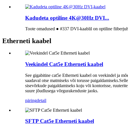
Kadudeta optiline 4K@30Hz DVI...
Toote omadused ● #337 DVI-kaablil on optiline fiiberjuht
Etherneti kaabel
Veekindel Cat5e Etherneti kaabel
See gigabitine cat5e Etherneti kaabel on veekindel ja mõe
saadaval otse matmiseks või torusse paigaldamiseks.Sell
sisevõrkude paigaldamiseks koju või kontorisse, ruuterite
suure jõudlusega võrgurakenduste jaoks.
päring
detail
SFTP Cat5e Etherneti kaabel