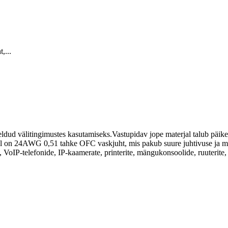
,...
ldud välitingimustes kasutamiseks.Vastupidav jope materjal talub päikes
el on 24AWG 0,51 tahke OFC vaskjuht, mis pakub suure juhtivuse ja mad
, VoIP-telefonide, IP-kaamerate, printerite, mängukonsoolide, ruuterite