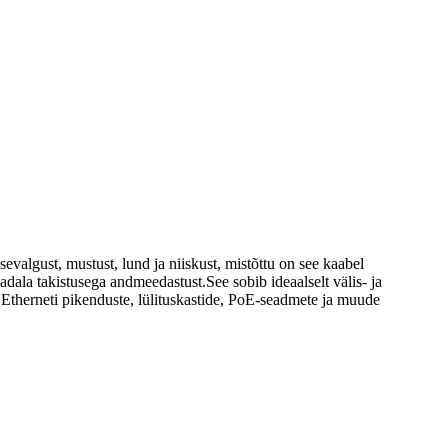
evalgust, mustust, lund ja niiskust, mistõttu on see kaabel
ala takistusega andmeedastust.See sobib ideaalselt välis- ja
, Etherneti pikenduste, lülituskastide, PoE-seadmete ja muude