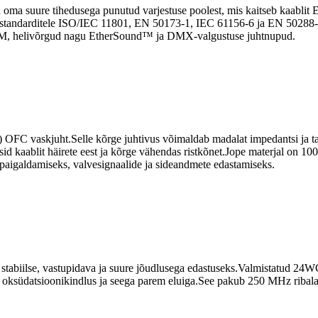
 oma suure tihedusega punutud varjestuse poolest, mis kaitseb kaablit E
le.standarditele ISO/IEC 11801, EN 50173-1, IEC 61156-6 ja EN 50288-
, helivõrgud nagu EtherSound™ ja DMX-valgustuse juhtnupud.
m) OFC vaskjuht.Selle kõrge juhtivus võimaldab madalat impedantsi j
esid kaablit häirete eest ja kõrge vähendas ristkõnet.Jope materjal on 10
 paigaldamiseks, valvesignaalide ja sideandmete edastamiseks.
iilse, vastupidava ja suure jõudlusega edastuseks.Valmistatud 24WG
i oksüdatsioonikindlus ja seega parem eluiga.See pakub 250 MHz riba