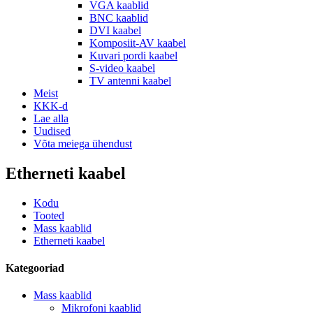
VGA kaablid
BNC kaablid
DVI kaabel
Komposiit-AV kaabel
Kuvari pordi kaabel
S-video kaabel
TV antenni kaabel
Meist
KKK-d
Lae alla
Uudised
Võta meiega ühendust
Etherneti kaabel
Kodu
Tooted
Mass kaablid
Etherneti kaabel
Kategooriad
Mass kaablid
Mikrofoni kaablid