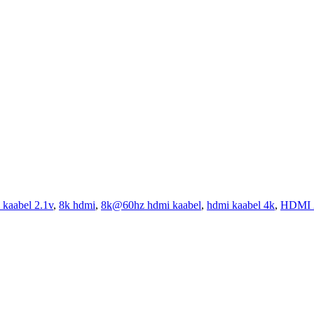
kaabel 2.1v
,
8k hdmi
,
8k@60hz hdmi kaabel
,
hdmi kaabel 4k
,
HDMI 