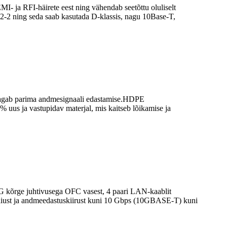
MI- ja RFI-häirete eest ning vähendab seetõttu oluliselt
2-2 ning seda saab kasutada D-klassis, nagu 10Base-T,
a tagab parima andmesignaali edastamise.HDPE
0% uus ja vastupidav materjal, mis kaitseb lõikamise ja
 kõrge juhtivusega OFC vasest, 4 paari LAN-kaablit
laiust ja andmeedastuskiirust kuni 10 Gbps (10GBASE-T) kuni