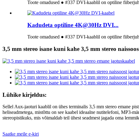
Toote omadused ● #337 DVI-kaablil on optiline fiiberjuht
Kadudeta optiline 4K@30Hz DVI...
Toote omadused ● #337 DVI-kaablil on optiline fiiberjuht
3,5 mm stereo isane kuni kahe 3,5 mm stereo naissoos
Lühike kirjeldus:
Sellel Aux-jaoturi kaablil on ühes terminalis 3,5 mm stereo emane pis
heliseadmetega, mistõttu on see kaabel ideaalne nutitelefoni, MP3-mä
stereopistikuks, mis võimaldab teil ühest seadmest jagada oma lemmi
Saatke meile e-kiri