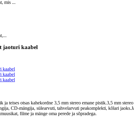
, mis ...
,...
t jaoturi kaabel
tik ja teises otsas kahekordne 3,5 mm stereo emane pistik.3,5 mm stereo
ngija, CD-mängija, sülearvuti, tahvelarvuti peakomplekti, kõlari jaok
kmuusikat, filme ja mänge oma perede ja sõpradega.