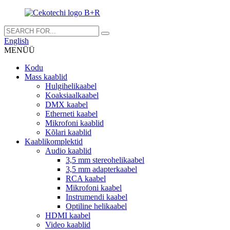
English
MENÜÜ
Kodu
Mass kaablid
Hulgihelikaabel
Koaksiaalkaabel
DMX kaabel
Etherneti kaabel
Mikrofoni kaablid
Kõlari kaablid
Kaablikomplektid
Audio kaablid
3,5 mm stereohelikaabel
3,5 mm adapterkaabel
RCA kaabel
Mikrofoni kaabel
Instrumendi kaabel
Optiline helikaabel
HDMI kaabel
Video kaablid