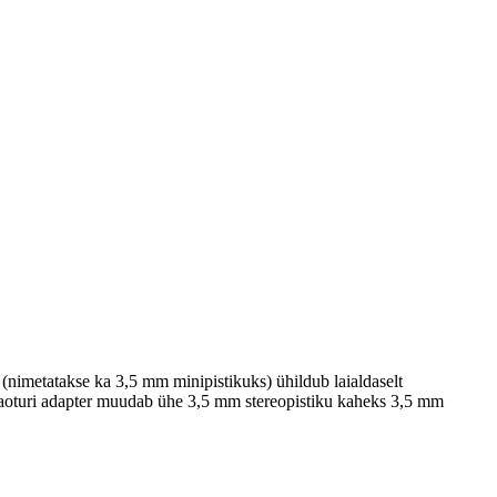
 (nimetatakse ka 3,5 mm minipistikuks) ühildub laialdaselt
s.Jaoturi adapter muudab ühe 3,5 mm stereopistiku kaheks 3,5 mm