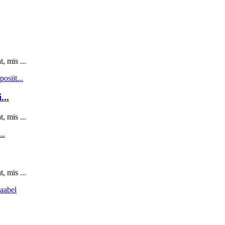
, mis ...
..
, mis ...
, mis ...