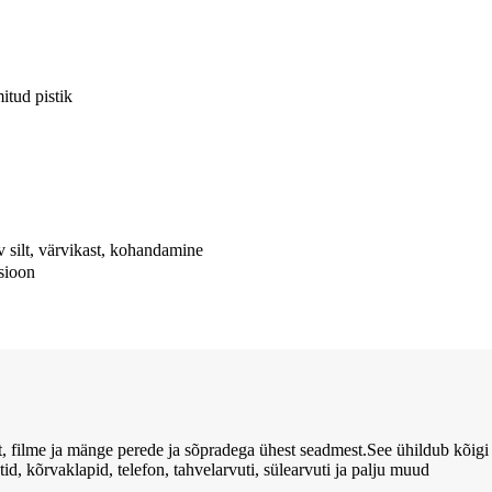
itud pistik
uv silt, värvikast, kohandamine
tsioon
, filme ja mänge perede ja sõpradega ühest seadmest.See ühildub kõigi 
, kõrvaklapid, telefon, tahvelarvuti, sülearvuti ja palju muud