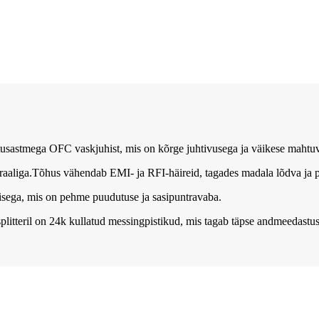
usastmega OFC vaskjuhist, mis on kõrge juhtivusega ja väikese mahtuvuse
raaliga.Tõhus vähendab EMI- ja RFI-häireid, tagades madala lõdva ja p
isega, mis on pehme puudutuse ja sasipuntravaba.
plitteril on 24k kullatud messingpistikud, mis tagab täpse andmeedastu