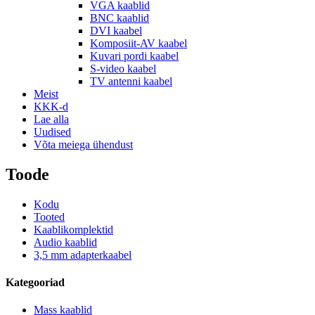
VGA kaablid
BNC kaablid
DVI kaabel
Komposiit-AV kaabel
Kuvari pordi kaabel
S-video kaabel
TV antenni kaabel
Meist
KKK-d
Lae alla
Uudised
Võta meiega ühendust
Toode
Kodu
Tooted
Kaablikomplektid
Audio kaablid
3,5 mm adapterkaabel
Kategooriad
Mass kaablid