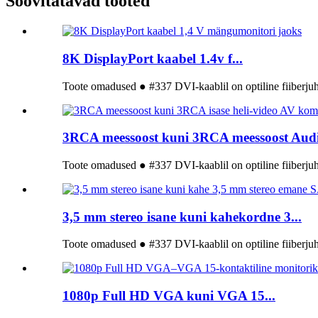
Soovitatavad tooted
8K DisplayPort kaabel 1.4v f...
Toote omadused ● #337 DVI-kaablil on optiline fiiberjuht
3RCA meessoost kuni 3RCA meessoost Audi.
Toote omadused ● #337 DVI-kaablil on optiline fiiberjuht
3,5 mm stereo isane kuni kahekordne 3...
Toote omadused ● #337 DVI-kaablil on optiline fiiberjuht
1080p Full HD VGA kuni VGA 15...