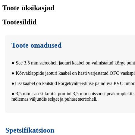
Toote üksikasjad
Tootesildid
Toote omadused
● See 3,5 mm stereoheli jaoturi kaabel on valmistatud kõrge puht
● Kõrvaklappide jaoturi kaabel on hästi varjestatud OFC vaskspi
●
Lisakaabel on kaitstud kõrgekvaliteedilise painduva PVC ümbr
● 3,5 mm isasest kuni 2 pordini 3,5 mm naissoost peakomplekti s
mõlemas väljundis selget ja puhast stereoheli.
Spetsifikatsioon