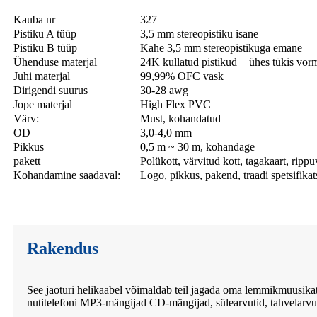
Kauba nr
327
Pistiku A tüüp
3,5 mm stereopistiku isane
Pistiku B tüüp
Kahe 3,5 mm stereopistikuga emane
Ühenduse materjal
24K kullatud pistikud + ühes tükis vorm
Juhi materjal
99,99% OFC vask
Dirigendi suurus
30-28 awg
Jope materjal
High Flex PVC
Värv:
Must, kohandatud
OD
3,0-4,0 mm
Pikkus
0,5 m ~ 30 m, kohandage
pakett
Polükott, värvitud kott, tagakaart, ripp
Kohandamine saadaval:
Logo, pikkus, pakend, traadi spetsifika
Rakendus
See jaoturi helikaabel võimaldab teil jagada oma lemmikmuusikat
nutitelefoni MP3-mängijad CD-mängijad, sülearvutid, tahvelarvutid