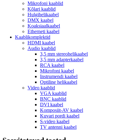
Mikrofoni kaablid
Kõlari kaablid
Hulgihelikaabel
DMX kaabel
Koaksiaalkaabel
Etherneti kaabel
Kaablikomplektid
HDMI kaabel
Audio kaablid
3,5 mm stereohelikaabel
3,5 mm adapterkaabel
RCA kaabel
Mikrofoni kaabel
Instrumendi kaabel
Optiline helikaabel
Video kaablid
VGA kaablid
BNC kaablid
DVI kaabel
Komposiit-AV kaabel
Kuvari pordi kaabel
S-video kaabel
TV antenni kaabel