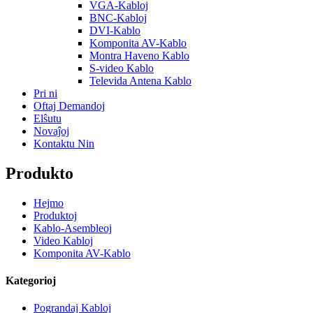
VGA-Kabloj
BNC-Kabloj
DVI-Kablo
Komponita AV-Kablo
Montra Haveno Kablo
S-video Kablo
Televida Antena Kablo
Pri ni
Oftaj Demandoj
Elŝutu
Novaĵoj
Kontaktu Nin
Produkto
Hejmo
Produktoj
Kablo-Asembleoj
Video Kabloj
Komponita AV-Kablo
Kategorioj
Pograndaj Kabloj