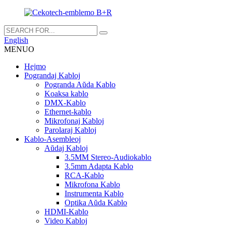
English
MENUO
Hejmo
Pograndaj Kabloj
Pogranda Aŭda Kablo
Koaksa kablo
DMX-Kablo
Ethernet-kablo
Mikrofonaj Kabloj
Parolaraj Kabloj
Kablo-Asembleoj
Aŭdaj Kabloj
3.5MM Stereo-Audiokablo
3.5mm Adapta Kablo
RCA-Kablo
Mikrofona Kablo
Instrumenta Kablo
Optika Aŭda Kablo
HDMI-Kablo
Video Kabloj