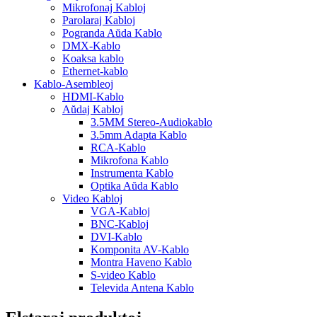
Mikrofonaj Kabloj
Parolaraj Kabloj
Pogranda Aŭda Kablo
DMX-Kablo
Koaksa kablo
Ethernet-kablo
Kablo-Asembleoj
HDMI-Kablo
Aŭdaj Kabloj
3.5MM Stereo-Audiokablo
3.5mm Adapta Kablo
RCA-Kablo
Mikrofona Kablo
Instrumenta Kablo
Optika Aŭda Kablo
Video Kabloj
VGA-Kabloj
BNC-Kabloj
DVI-Kablo
Komponita AV-Kablo
Montra Haveno Kablo
S-video Kablo
Televida Antena Kablo