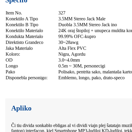
Item No.
327
Konektilo A Tipo
3.5MM Stereo Jack Male
Konektilo B Tipo
Duobla 3.5MM Stereo Jack ino
Konektilo Materialo
24K oraj ŝtopiloj + unupeca muldita ko
Kondukta Materialo
99.99% OFC-kupro
Direktisto Grandeco
30~28awg
Jaka Materialo
Alta Flex PVC
Koloro:
Nigra, Agordu
OD
3.0~4.0mm
Longo
0.5m ~ 30M, personecigi
Pako
Polisako, pentrita sako, malantaŭa kart
Disponebla personigo:
Emblemo, longo, pako, drato-speco
Apliko
Ĉi tiu divida sonkablo ebligas al vi dividi viajn plej ŝatatajn m
fanton) interfacon, kiel Smartphone MP3-ludiloj KD-ludiloj, tekk