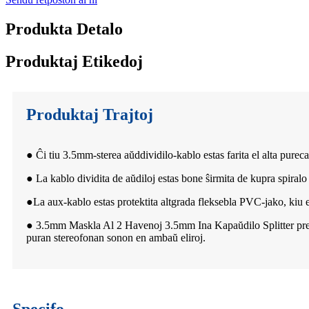
Produkta Detalo
Produktaj Etikedoj
Produktaj Trajtoj
● Ĉi tiu 3.5mm-sterea aŭddividilo-kablo estas farita el alta pure
● La kablo dividita de aŭdiloj estas bone ŝirmita de kupra spira
●
La aux-kablo estas protektita altgrada fleksebla PVC-jako, kiu e
● 3.5mm Maskla Al 2 Havenoj 3.5mm Ina Kapaŭdilo Splitter prezen
puran stereofonan sonon en ambaŭ eliroj.
Specifo