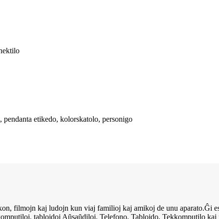
nektilo
o, pendanta etikedo, kolorskatolo, personigo
uzikon, filmojn kaj ludojn kun viaj familioj kaj amikoj de unu aparato.Ĝi
omputiloj, tablojdoj Aŭsaŭdiloj, Telefono, Tablojdo, Tekkomputilo kaj p