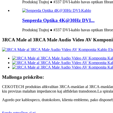
Produktaj Trajtoj ● #337 DVI-kablo havas optikan fibran
Senperda Optika 4K@30Hz DVI...
Produktaj Trajtoj ● #337 DVI-kablo havas optikan fibron
3RCA Male al 3RCA Male Audio Video AV Komponi
Mallonga priskribo:
CEKOTECH produktas altkvalitan 3RCA-masklan al 3RCA-masklan son
kiu provizas malaltan impedancon kaj altfidelan transdonon.La spiral
Agordo por kablospeco, dratokoloro, klienta emblemo, pako disponeb
Sendu retpoŝton al ni