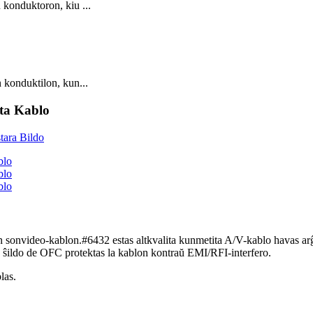
 konduktoron, kiu ...
 konduktilon, kun...
ta Kablo
video-kablon.#6432 estas altkvalita kunmetita A/V-kablo havas arĝ
a ŝildo de OFC protektas la kablon kontraŭ EMI/RFI-interfero.
las.