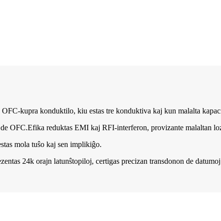
ca OFC-kupra konduktilo, kiu estas tre konduktiva kaj kun malalta kapac
lo de OFC.Efika reduktas EMI kaj RFI-interferon, provizante malaltan lo
stas mola tuŝo kaj sen implikiĝo.
tas 24k orajn latunŝtopiloj, certigas precizan transdonon de datumoj 