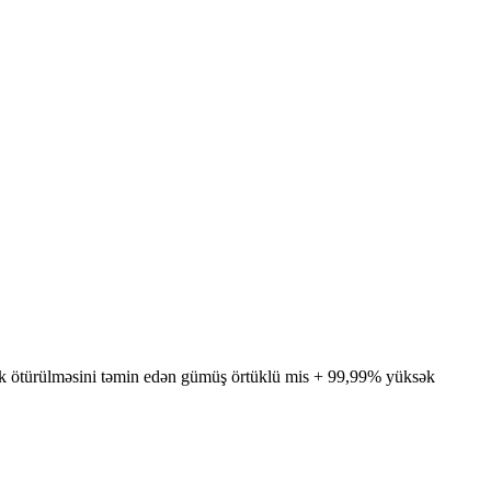
k ötürülməsini təmin edən gümüş örtüklü mis + 99,99% yüksək