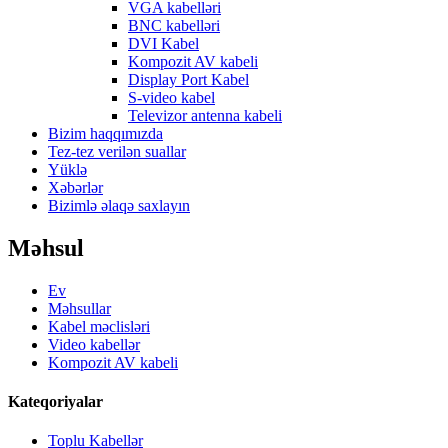
VGA kabelləri
BNC kabelləri
DVI Kabel
Kompozit AV kabeli
Display Port Kabel
S-video kabel
Televizor antenna kabeli
Bizim haqqımızda
Tez-tez verilən suallar
Yüklə
Xəbərlər
Bizimlə əlaqə saxlayın
Məhsul
Ev
Məhsullar
Kabel məclisləri
Video kabellər
Kompozit AV kabeli
Kateqoriyalar
Toplu Kabellər