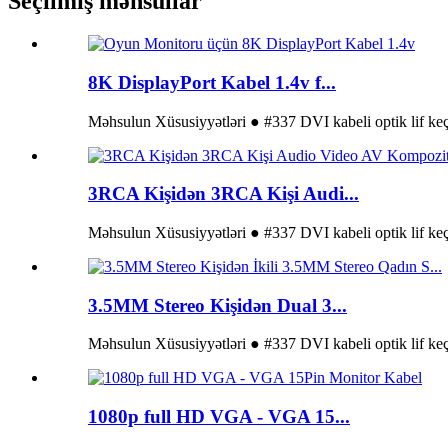
Seçilmiş məhsullar
8K DisplayPort Kabel 1.4v f...
Məhsulun Xüsusiyyətləri ● #337 DVI kabeli optik lif keçi
3RCA Kişidən 3RCA Kişi Audi...
Məhsulun Xüsusiyyətləri ● #337 DVI kabeli optik lif keçi
3.5MM Stereo Kişidən Dual 3...
Məhsulun Xüsusiyyətləri ● #337 DVI kabeli optik lif keçi
1080p full HD VGA - VGA 15...