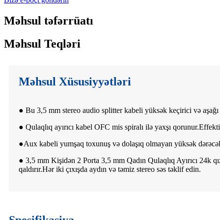
Məhsul təfərrüatı
Məhsul Teqləri
Məhsul Xüsusiyyətləri
● Bu 3,5 mm stereo audio splitter kabeli yüksək keçirici və aşağı
● Qulaqlıq ayırıcı kabel OFC mis spiralı ilə yaxşı qorunur.Effekt
●
Aux kabeli yumşaq toxunuş və dolaşıq olmayan yüksək dərəcəli
● 3,5 mm Kişidən 2 Porta 3,5 mm Qadın Qulaqlıq Ayırıcı 24k qızıl
qaldırır.Hər iki çıxışda aydın və təmiz stereo səs təklif edin.
Spesifikasiya