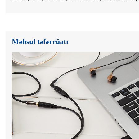
Məhsul təfərrüatı