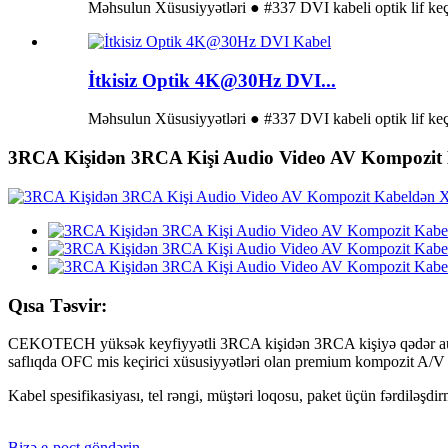
Məhsulun Xüsusiyyətləri ● #337 DVI kabeli optik lif keçi
İtkisiz Optik 4K@30Hz DVI...
Məhsulun Xüsusiyyətləri ● #337 DVI kabeli optik lif keçiri
3RCA Kişidən 3RCA Kişi Audio Video AV Kompozit 
Qısa Təsvir:
CEKOTECH yüksək keyfiyyətli 3RCA kişidən 3RCA kişiyə qədər audio
saflıqda OFC mis keçirici xüsusiyyətləri olan premium kompozit A/V
Kabel spesifikasiyası, tel rəngi, müştəri loqosu, paket üçün fərdiləşd
Bizə e-poçt göndərin