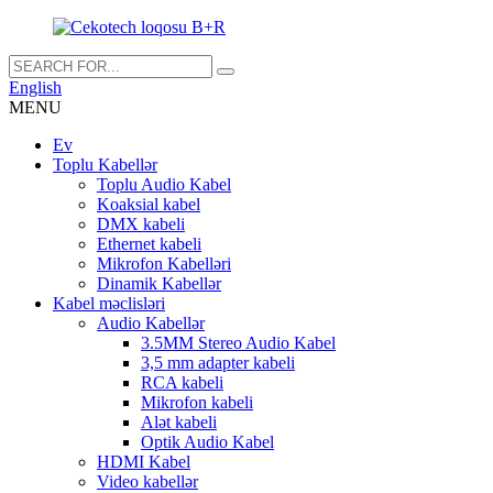
English
MENU
Ev
Toplu Kabellər
Toplu Audio Kabel
Koaksial kabel
DMX kabeli
Ethernet kabeli
Mikrofon Kabelləri
Dinamik Kabellər
Kabel məclisləri
Audio Kabellər
3.5MM Stereo Audio Kabel
3,5 mm adapter kabeli
RCA kabeli
Mikrofon kabeli
Alət kabeli
Optik Audio Kabel
HDMI Kabel
Video kabellər