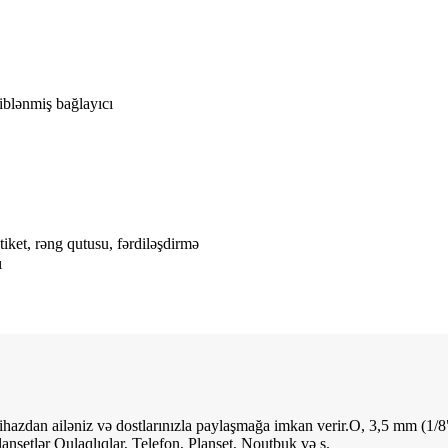
liblənmiş bağlayıcı
tiket, rəng qutusu, fərdiləşdirmə
ı
 cihazdan ailəniz və dostlarınızla paylaşmağa imkan verir.O, 3,5 mm (1/8"
nşetlər Qulaqlıqlar, Telefon, Planşet, Noutbuk və s.