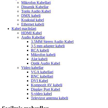
Mikrofon Kabelləri
Dinamik Kabellər
Toplu Audio Kabel
DMX kabeli
Koaksial kabel
Ethernet kabeli
Kabel məclisləri
HDMI Kabel
Audio Kabellər
3.5MM Stereo Audio Kabel
3,5 mm adapter kabeli
RCA kabeli
Mikrofon kabeli
Alət kabeli
Optik Audio Kabel
Video kabellər
VGA kabelləri
BNC kabelləri
DVI Kabel
Kompozit AV kabeli
Display Port Kabel
S-video kabel
Televizor antenna kabeli