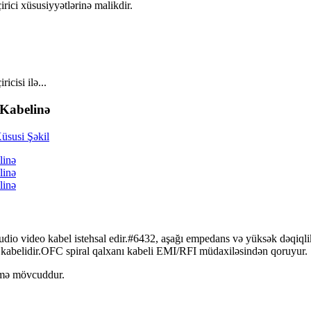
rici xüsusiyyətlərinə malikdir.
cisi ilə...
Kabelinə
 video kabel istehsal edir.#6432, aşağı empedans və yüksək dəqiqli
 kabelidir.OFC spiral qalxanı kabeli EMI/RFI müdaxiləsindən qoruyur.
irmə mövcuddur.