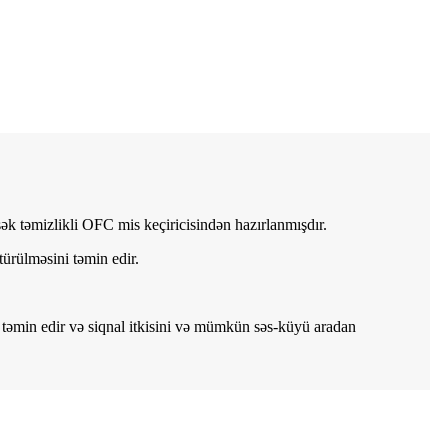
ək təmizlikli OFC mis keçiricisindən hazırlanmışdır.
türülməsini təmin edir.
 təmin edir və siqnal itkisini və mümkün səs-küyü aradan