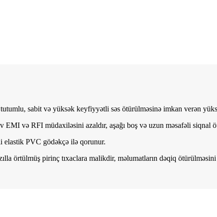
 tutumlu, sabit və yüksək keyfiyyətli səs ötürülməsinə imkan verən yüks
iv EMI və RFI müdaxiləsini azaldır, aşağı boş və uzun məsafəli siqnal ö
 elastik PVC gödəkçə ilə qorunur.
la örtülmüş pirinç tıxaclara malikdir, məlumatların dəqiq ötürülməsini