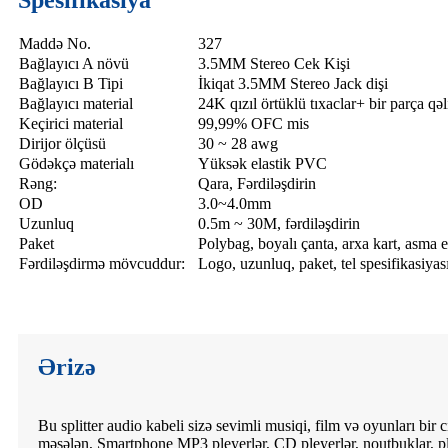
Maddə No.
327
Bağlayıcı A növü
3.5MM Stereo Cek Kişi
Bağlayıcı B Tipi
İkiqat 3.5MM Stereo Jack dişi
Bağlayıcı material
24K qızıl örtüklü tıxaclar+ bir parça qə
Keçirici material
99,99% OFC mis
Dirijor ölçüsü
30 ~ 28 awg
Gödəkçə materialı
Yüksək elastik PVC
Rəng:
Qara, Fərdiləşdirin
OD
3.0~4.0mm
Uzunluq
0.5m ~ 30M, fərdiləşdirin
Paket
Polybag, boyalı çanta, arxa kart, asma e
Fərdiləşdirmə mövcuddur:
Logo, uzunluq, paket, tel spesifikasiyas
Ərizə
Bu splitter audio kabeli sizə sevimli musiqi, film və oyunları bir
məsələn, Smartphone MP3 pleyerlər, CD pleyerlər, noutbuklar, pla