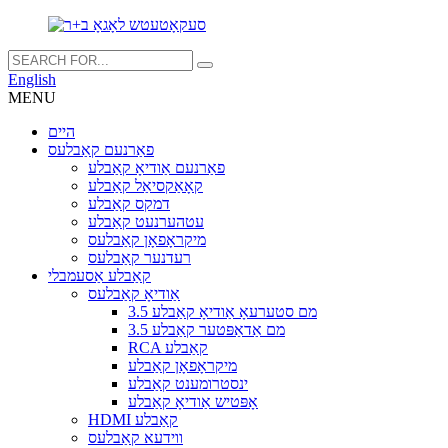
English
MENU
היים
פאַרנעם קאַבלעס
פאַרנעם אַודיאָ קאַבלע
קאָאַקסיאַל קאַבלע
דמקס קאַבלע
עטהערנעט קאַבלע
מיקראָפאָן קאַבלעס
רעדנער קאַבלעס
קאַבלע אַסעמבלי
אַודיאָ קאַבלעס
3.5 מם סטערעאָ אַודיאָ קאַבלע
3.5 מם אַדאַפּטער קאַבלע
RCA קאַבלע
מיקראָפאָן קאַבלע
ינסטרומענט קאַבלע
אָפּטיש אַודיאָ קאַבלע
HDMI קאַבלע
ווידעא קאַבלעס