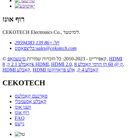
רוף אונז
CEKOTECH Electronics Co., לימיטעד.
תּל:
+86 139 29594383
sales@cekotech.com
בליצפּאָסט:
HDMI
,
© קאַפּירייט - 2010-2023: כל הזכויות שמורות.
סיטעמאַפּ
,
8 ק @ 60 הז הדמי קאַבלע
,
HDMI 2.0
,
8k HDMI
קאַבלע 2.1 וו
,
HDMI קאַבלע 4 ק
,
אַלע פּראָדוקטן
,
HDMI קאַבלע
CEKOTECH
פאַרנעם קאַבלעס
קאַבלע אַסעמבלי
וועגן אונז
רוף אונז
FAQ
נייַעס