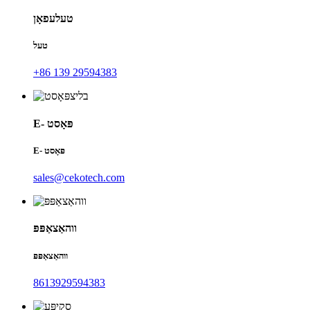
טעלעפאָן
טעל
+86 139 29594383
E- פּאָסט
E- פּאָסט
sales@cekotech.com
ווהאַצאַפּפּ
ווהאַצאַפּפּ
8613929594383