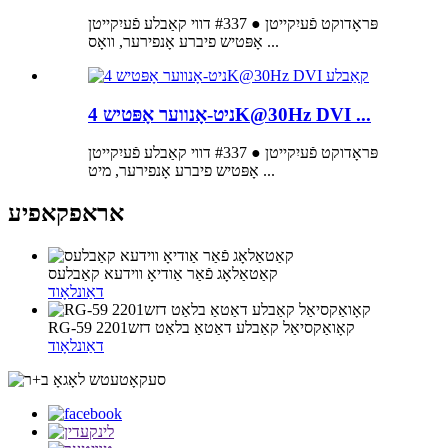
פּראָדוקט פֿעיִקייטן ● #337 דווי קאַבלע פֿעיִקייטן
אָפּטיש פיברע אָנפירער, וואָס ...
ניט-אָנווער אָפּטיש 4K@30Hz DVI ...
פּראָדוקט פֿעיִקייטן ● #337 דווי קאַבלע פֿעיִקייטן
אָפּטיש פיברע אָנפירער, מיט ...
אראפקאפיע
קאַטאַלאָג פֿאַר אַודיאָ ווידעא קאַבלעס
דאַונלאָוד
RG-59 קאָואַקסיאַל קאַבלע דאַטאַ בלאַט דזש2201
דאַונלאָוד