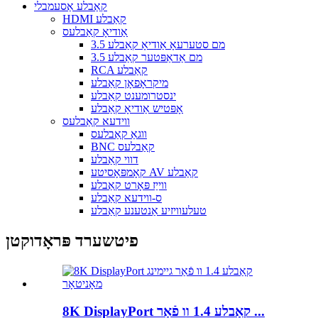
קאַבלע אַסעמבלי
HDMI קאַבלע
אַודיאָ קאַבלעס
3.5 מם סטערעאָ אַודיאָ קאַבלע
3.5 מם אַדאַפּטער קאַבלע
RCA קאַבלע
מיקראָפאָן קאַבלע
ינסטרומענט קאַבלע
אָפּטיש אַודיאָ קאַבלע
ווידעא קאַבלעס
ווגאַ קאַבלעס
BNC קאַבלעס
דווי קאַבלע
קאָמפּאָסיטע AV קאַבלע
ווייַז פּאָרט קאַבלע
ס-ווידעא קאַבלע
טעלעוויזיע אַנטענע קאַבלע
פיטשערד פּראָדוקטן
8K DisplayPort קאַבלע 1.4 וו פֿאַר ...