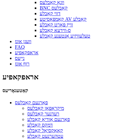
ווגאַ קאַבלעס
BNC קאַבלעס
דווי קאַבלע
קאָמפּאָסיטע AV קאַבלע
ווייַז פּאָרט קאַבלע
ס-ווידעא קאַבלע
טעלעוויזיע אַנטענע קאַבלע
וועגן אונז
FAQ
אראפקאפיע
נייַעס
רוף אונז
אראפקאפיע
קאַטעגאָריעס
פאַרנעם קאַבלעס
מיקראָפאָן קאַבלעס
רעדנער קאַבלעס
פאַרנעם אַודיאָ קאַבלע
דמקס קאַבלע
קאָאַקסיאַל קאַבלע
עטהערנעט קאַבלע