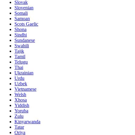
Slovak
Slovenian
Somali
Samoan
Scots Gaelic
Shona
Sindhi
Sundanese
Swahili
Tajik
Tamil
Telugu
Thai
Ukrainian
Urdu
Uzbek
Vietnamese
Welsh
Xhosa
Yiddish
Yoruba
Zulu
Kinyarwanda
Tatar
Oriya