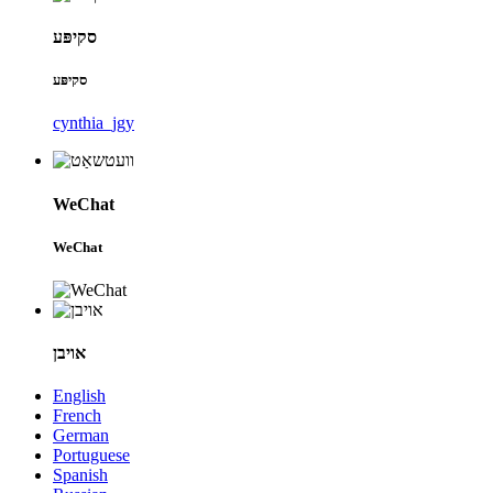
סקיפּע
סקיפּע
cynthia_jgy
WeChat
WeChat
אויבן
English
French
German
Portuguese
Spanish