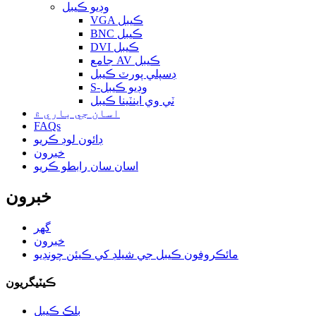
وڊيو ڪيبل
VGA ڪيبل
BNC ڪيبل
DVI ڪيبل
جامع AV ڪيبل
ڊسپلي پورٽ ڪيبل
S-وڊيو ڪيبل
ٽي وي اينٽينا ڪيبل
اسان جي باري ۾
FAQs
ڊائون لوڊ ڪريو
خبرون
اسان سان رابطو ڪريو
خبرون
گهر
خبرون
مائڪروفون ڪيبل جي شيلڊ کي ڪيئن چونڊيو
ڪيٽيگريون
بلڪ ڪيبل