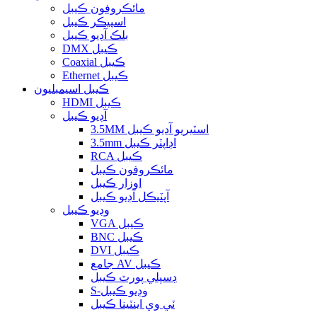
مائڪروفون ڪيبل
اسپيڪر ڪيبل
بلڪ آڊيو ڪيبل
DMX ڪيبل
Coaxial ڪيبل
Ethernet ڪيبل
ڪيبل اسيمبليون
HDMI ڪيبل
آڊيو ڪيبل
3.5MM اسٽيريو آڊيو ڪيبل
3.5mm اڊاپٽر ڪيبل
RCA ڪيبل
مائڪروفون ڪيبل
اوزار ڪيبل
آپٽيڪل آڊيو ڪيبل
وڊيو ڪيبل
VGA ڪيبل
BNC ڪيبل
DVI ڪيبل
جامع AV ڪيبل
ڊسپلي پورٽ ڪيبل
S-وڊيو ڪيبل
ٽي وي اينٽينا ڪيبل