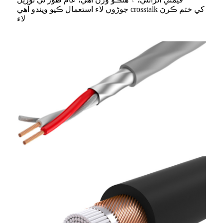
جوڑوں لاء استعمال ڪيو ويندو آهي crosstalk کي ختم ڪرڻ
لاء