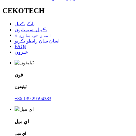
CEKOTECH
بلڪ ڪيبل
ڪيبل اسيمبليون
اسان جي باري ۾
اسان سان رابطو ڪريو
FAQs
خبرون
فون
ٽيليفون
+86 139 29594383
اي ميل
اي ميل