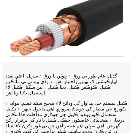
گڏيل: عام طور تي ورق ۽ چوٽي يا ورق ۽ سرپل، اعلي تعدد
ايپليڪيشنن لاء بهترين اختيار آهن، ۽ وڏي پيماني تي مائڪرو
ڪيبل، ڪوڪس ڪيبل، ڊيٽا ڪيبل ۽ ٻين سگنل ڪيبل لاء
استعمال ڪيا ويا آهن.
ڪيبل سسٽم جي پيداوار کي وڌائڻ لاءِ صحيح شيلڊ قسم، مواد، ۽
ڪوريج جي مقدار کي چونڊڻ ضروري آهي.ماحول جنهن ۾ ڪيبل
استعمال ڪيو ويندو، ڪيبل جي چوڌاري مداخلت جا امڪاني
ذريعا، ۽ ميخانياتي خاصيتون جيڪي ڪيبل يا تار کي برقرار رکڻ
گهرجن، اهي سڀئي اهم عنصر آهن جن تي غور ڪرڻ لاء شيلڊ
ڊزائين ڪرڻ وقت.مناسب شيلڊ مداخلت کي گھٽ ڪندي ۽