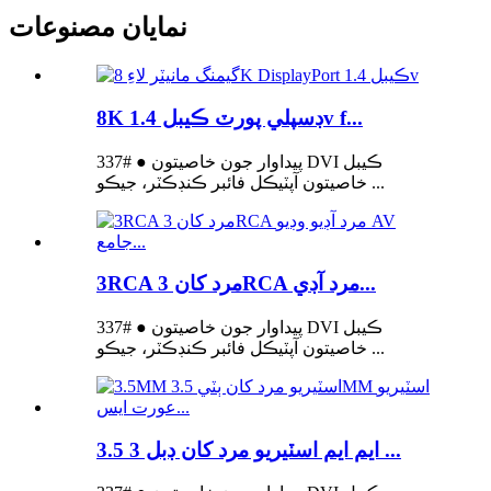
نمايان مصنوعات
8K ڊسپلي پورٽ ڪيبل 1.4v f...
پيداوار جون خاصيتون ● #337 DVI ڪيبل
خاصيتون آپٽيڪل فائبر ڪنڊڪٽر، جيڪو ...
3RCA مرد کان 3RCA مرد آڊي...
پيداوار جون خاصيتون ● #337 DVI ڪيبل
خاصيتون آپٽيڪل فائبر ڪنڊڪٽر، جيڪو ...
3.5 ايم ايم اسٽيريو مرد کان ڊبل 3 ...