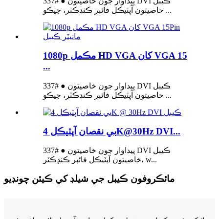
پيداوار جون خاصيتون ● #337 DVI ڪيبل
خاصيتون آپٽيڪل فائبر ڪنڊڪٽر، جيڪو ...
1080p مڪمل HD VGA کان VGA 15
...
پيداوار جون خاصيتون ● #337 DVI ڪيبل
خاصيتون آپٽيڪل فائبر ڪنڊڪٽر، جيڪو ...
بي نقصان آپٽيڪل 4K@30Hz DVI...
پيداوار جون خاصيتون ● #337 DVI ڪيبل
خاصيتون آپٽيڪل فائبر ڪنڊڪٽر، w...
مائڪروفون ڪيبل جي شيلڊ کي ڪيئن چونڊيو