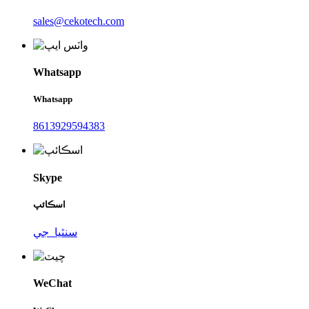
sales@cekotech.com
Whatsapp
Whatsapp
8613929594383
Skype
اسڪائپ
سنٿيا_جي
WeChat