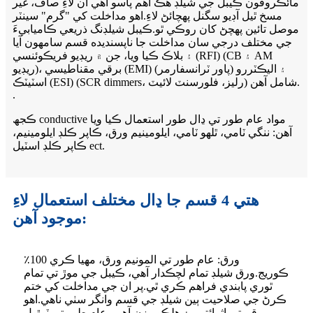
مائڪروفون ڪيبل جي شيلڊ هڪ اهم پاسو آهي ان لاءِ صاف، غير
مسخ ٿيل آڊيو سگنل پهچائڻ لاءِ.اهو مداخلت کي "گرم" سينٽر
موصل تائين پهچڻ کان روڪي ٿو.ڪيبل شيلڊنگ ذريعي ڪاميابيءَ
جي مختلف درجي سان مداخلت جا ناپسنديده قسم سامهون آيا
۽ بلاڪ ڪيا ويا، جن ۾ ريڊيو فريڪوئنسي (RFI) (CB ۽ AM
ريڊيو)، برقي مقناطيسي (EMI) (پاور ٽرانسفارمر) ۽ اليڪٽررو
اسٽيٽڪ (ESI) (SCR dimmers، رليز، فلورسنٽ لائيٽ) شامل آهن.
.
ڪجھ conductive مواد عام طور تي ڍال طور استعمال ڪيا ويا
آھن: ننگي ٽامي، ٿلهو ٽامي، ايلومينيم ورق، ڪاپر ڪلڊ ايلومينيم،
ڪاپر ڪلڊ اسٽيل ect.
هتي 4 قسم جا ڍال مختلف استعمال لاءِ
موجود آهن:
ورق: عام طور تي المونيم ورق، مهيا ڪري 100٪
ڪوريج.ورق شيلڊ تمام لچڪدار آهي، ڪيبل جي موڙ تي تمام
ٿوري پابندي فراهم ڪري ٿي.پر ان جي مداخلت کي ختم
ڪرڻ جي صلاحيت ٻين شيلڊ جي قسم وانگر سٺي ناهي.اهو
قيمتي اثرائتي، ۽ هلڪو وزن آهي، عام طور تي ٽوڙيل