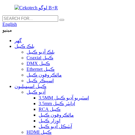
English
مينيو
گهر
بلڪ ڪيبل
بلڪ آڊيو ڪيبل
Coaxial ڪيبل
DMX ڪيبل
Ethernet ڪيبل
مائڪروفون ڪيبل
اسپيڪر ڪيبل
ڪيبل اسيمبليون
آڊيو ڪيبل
3.5MM اسٽيريو آڊيو ڪيبل
3.5mm اڊاپٽر ڪيبل
RCA ڪيبل
مائڪروفون ڪيبل
اوزار ڪيبل
آپٽيڪل آڊيو ڪيبل
HDMI ڪيبل