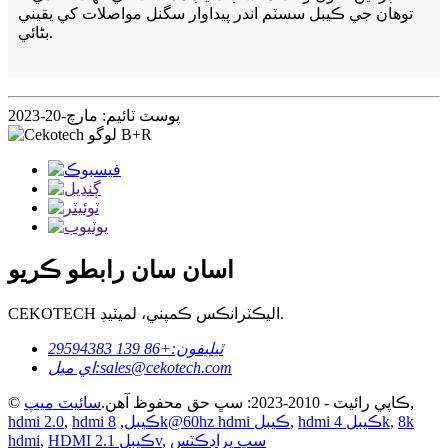
توهان جي ڪيبل سسٽم اندر پيداوار سگنل مواصلات کي يقيني
بڻائي.
پوسٽ ٽائيم: مارچ-20-2023
اسان سان رابطو ڪريو
CEKOTECH اليڪٽرانڪس ڪمپني، لميٽيڊ.
ٽيليفون:
+86 139 29594383
sales@cekotech.com
اي ميل:
,
© ڪاپي رائيٽ - 2010-2023: سڀ حق محفوظ آهن.
سائيٽ ميپ
8k
,
hdmi ڪيبل 4k
,
8k@60hz hdmi ڪيبل
hdmi ڪيبل
,
,
hdmi 2.0
سڀ پراڊڪٽس
,
HDMI ڪيبل 2.1v
,
hdmi