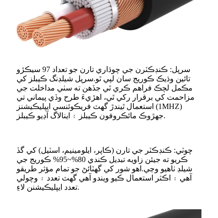
سرپل: ڪنڊڪٽرن جي چوڌاري تارن جو تعداد 97 سيڪڙو
تائين وڌيڪ ڪوريج سان لپي ٿو.سرپل شيلڊنگ ڪيبلز کي
مڪمل لچڪ فراهم ڪري ٿي جڏهن ته سٺي مداخلت جي
مزاحمت کي برقرار رکي ٿي، اهڙيءَ طرح وڏي پيماني تي
استعمال ٿيندڙ گھٽ فريڪوئنسي ايپليڪيشنز (1MHZ)
جهڙوڪ مائڪروفون ڪيبلز ۽ اينالاگ آڊيو ڪيبلز.
چوٽي: ڪنڊڪٽر جي تارن (ڪاپر، ايلومينيم، اسٽيل) کي گڏ
ڪريو ته جيئن زاويه تبديل ڪندي 80%~95% ڪوريج جي
شيلڊ ٺاهيو وڃي.اهو شور کي گهٽائڻ جو تمام مؤثر طريقو
آهي ۽ اڪثر استعمال ڪيو ويندو آهي گهٽ تعدد ۽ وچولي
تعدد ايپليڪيشنن لاءِ.