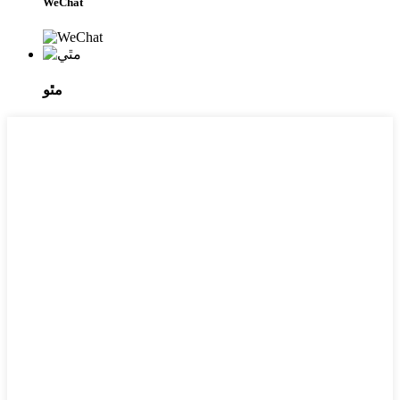
WeChat
مٿو