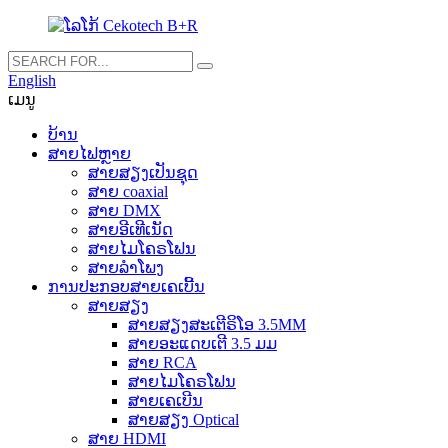
English
ເມນູ
ບ້ານ
ສາຍໄຟຫຼາຍ
ສາຍສຽງເປັນຊຸດ
ສາຍ coaxial
ສາຍ DMX
ສາຍອີເທີເນັດ
ສາຍໄມໂຄຣໂຟນ
ສາຍລຳໂພງ
ການປະກອບສາຍເຄເບີ້ນ
ສາຍສຽງ
ສາຍສຽງສະເຕີຣິໂອ 3.5MM
ສາຍອະແດບເຕີ 3.5 ມມ
ສາຍ RCA
ສາຍໄມໂຄຣໂຟນ
ສາຍເຄເບີນ
ສາຍສຽງ Optical
ສາຍ HDMI