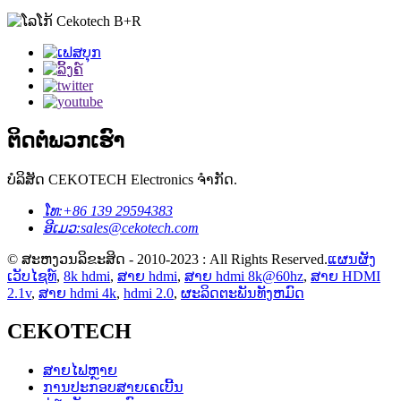
ຕິດ​ຕໍ່​ພວກ​ເຮົາ
ບໍລິສັດ CEKOTECH Electronics ຈໍາກັດ.
ໂທ:
+86 139 29594383
ອີເມວ:
sales@cekotech.com
© ສະຫງວນລິຂະສິດ - 2010-2023 : All Rights Reserved.
ແຜນຜັງ
ເວັບໄຊທ໌
,
8k hdmi
,
ສາຍ hdmi
,
ສາຍ hdmi 8k@60hz
,
ສາຍ HDMI
2.1v
,
ສາຍ hdmi 4k
,
hdmi 2.0
,
ຜະລິດຕະພັນທັງຫມົດ
CEKOTECH
ສາຍໄຟຫຼາຍ
ການປະກອບສາຍເຄເບີ້ນ