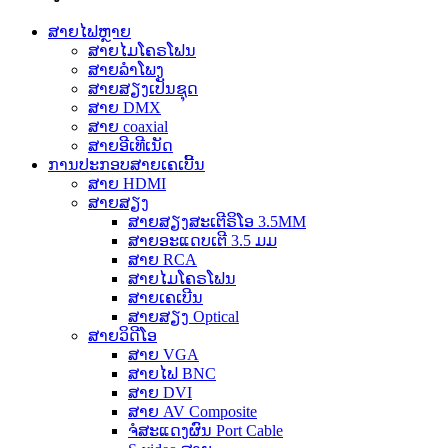
ສາຍໄຟຫຼາຍ
ສາຍໄມໂຄຣໂຟນ
ສາຍລຳໂພງ
ສາຍສຽງເປັນຊຸດ
ສາຍ DMX
ສາຍ coaxial
ສາຍອີເທີເນັດ
ການປະກອບສາຍເຄເບີ້ນ
ສາຍ HDMI
ສາຍສຽງ
ສາຍສຽງສະເຕີຣິໂອ 3.5MM
ສາຍອະແດບເຕີ 3.5 ມມ
ສາຍ RCA
ສາຍໄມໂຄຣໂຟນ
ສາຍເຄເບີນ
ສາຍສຽງ Optical
ສາຍວິດີໂອ
ສາຍ VGA
ສາຍໄຟ BNC
ສາຍ DVI
ສາຍ AV Composite
ຈໍສະແດງຜົນ Port Cable