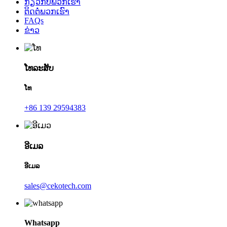
ກ່ຽວ​ກັບ​ພວກ​ເຮົາ
ຕິດ​ຕໍ່​ພວກ​ເຮົາ
FAQs
ຂ່າວ
ໂທລະສັບ
ໂທ
+86 139 29594383
ອີເມລ
ອີເມລ
sales@cekotech.com
Whatsapp