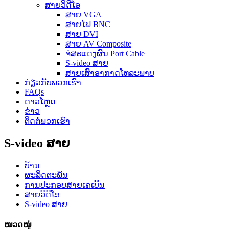
ສາຍວິດີໂອ
ສາຍ VGA
ສາຍໄຟ BNC
ສາຍ DVI
ສາຍ AV Composite
ຈໍສະແດງຜົນ Port Cable
S-video ສາຍ
ສາຍເສົາອາກາດໂທລະພາບ
ກ່ຽວ​ກັບ​ພວກ​ເຮົາ
FAQs
ດາວໂຫຼດ
ຂ່າວ
ຕິດ​ຕໍ່​ພວກ​ເຮົາ
S-video ສາຍ
ບ້ານ
ຜະລິດຕະພັນ
ການປະກອບສາຍເຄເບີ້ນ
ສາຍວິດີໂອ
S-video ສາຍ
ໝວດໝູ່