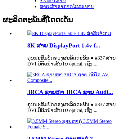
S-video ສາຍ
ສາຍເສົາອາກາດໂທລະພາບ
ຜະລິດຕະພັນທີ່ໂດດເດັ່ນ
8K ສາຍ DisplayPort 1.4v f...
ຄຸນນະສົມບັດຂອງຜະລິດຕະພັນ ● #337 ສາຍ
DVI ມີຕົວນໍາເສັ້ນໄຍ optical, ເຊິ່ງ ...
3RCA ຊາຍຫາ 3RCA ຊາຍ Audi...
ຄຸນນະສົມບັດຂອງຜະລິດຕະພັນ ● #337 ສາຍ
DVI ມີຕົວນໍາເສັ້ນໄຍ optical, ເຊິ່ງ ...
3.5MM Stereo ຊາຍຫາຄູ່ 3...