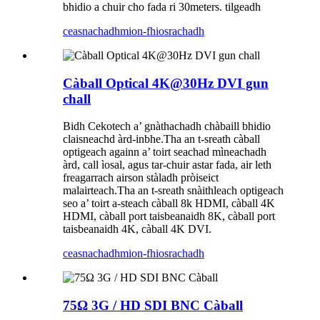
bhidio a chuir cho fada ri 30meters. tilgeadh
ceasnachadh
mion-fhiosrachadh
Càball Optical 4K@30Hz DVI gun
chall
Bidh Cekotech a’ gnàthachadh chàbaill bhidio
claisneachd àrd-inbhe.Tha an t-sreath càball
optigeach againn a’ toirt seachad mìneachadh
àrd, call ìosal, agus tar-chuir astar fada, air leth
freagarrach airson stàladh pròiseict
malairteach.Tha an t-sreath snàithleach optigeach
seo a’ toirt a-steach càball 8k HDMI, càball 4K
HDMI, càball port taisbeanaidh 8K, càball port
taisbeanaidh 4K, càball 4K DVI.
ceasnachadh
mion-fhiosrachadh
75Ω 3G / HD SDI BNC Càball