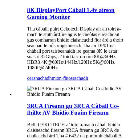
8K DisplayPort Càball 1.4v airson
Gaming Monitor
Tha càbaill puirt Cekotech Display air an toirt a-
mach le stuth àrd-ìre agus teicneòlas eireachdail
gus comharran bhidio claisneachd fìor àrd a thoirt
seachad le prìs ruigsinneach.Tha an DP01 na
chàball port taisbeanaidh ìre geama 8K le astar
suas ri 32Gbps, a’ toirt taic do rùn 8K@60Hz
HBR3 4K@60Hz/144Hz/120Hz 5K@60Hz
1080P@240Hz.
ceasnachadh
mion-fhiosrachadh
3RCA Fireann gu 3RCA Càball Co-
fhillte AV Bhidio Fuaim Fireann
Bidh CEKOTECH a’ toirt a-mach càball bhidio
claisneachd fireann 3RCA fireann gu 3RCA de
chàileachd àrd.Tha # 6432 na phrìomh chàball A