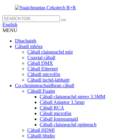
English
MENU
Dhachaigh
Càbaill mhòra
Càball claisneachd mòr
Coaxial càball
Càball DMX
Càball Ethernet
Càbaill microfòn
Càbaill luchd-labhairt
Co-chruinneachaidhean càball
Càbaill Fuaim
Càball claisneachd stereo 3.5MM
Càball Adaptor 3.5mm
Càball RCA
Càball microfòn
Càball Ionnsramaid
Càball claisneachd optigeach
Càball HDMI
Càbaill bhidio