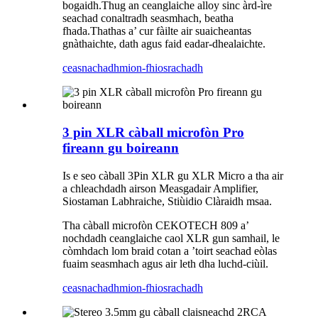
bogaidh.Thug an ceanglaiche alloy sinc àrd-ìre
seachad conaltradh seasmhach, beatha
fhada.Thathas a’ cur fàilte air suaicheantas
gnàthaichte, dath agus faid eadar-dhealaichte.
ceasnachadh
mion-fhiosrachadh
3 pin XLR càball microfòn Pro
fireann gu boireann
Is e seo càball 3Pin XLR gu XLR Micro a tha air
a chleachdadh airson Measgadair Amplifier,
Siostaman Labhraiche, Stiùidio Clàraidh msaa.
Tha càball microfòn CEKOTECH 809 a’
nochdadh ceanglaiche caol XLR gun samhail, le
còmhdach lom braid cotan a ’toirt seachad eòlas
fuaim seasmhach agus air leth dha luchd-ciùil.
ceasnachadh
mion-fhiosrachadh