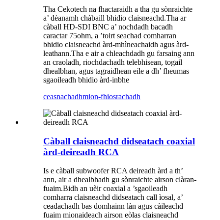
Tha Cekotech na fhactaraidh a tha gu sònraichte
a’ dèanamh chàbaill bhidio claisneachd.Tha ar
càball HD-SDI BNC a’ nochdadh bacadh
caractar 75ohm, a ’toirt seachad comharran
bhidio claisneachd àrd-mhìneachaidh agus àrd-
leathann.Tha e air a chleachdadh gu farsaing ann
an craoladh, riochdachadh telebhisean, togail
dhealbhan, agus tagraidhean eile a dh’ fheumas
sgaoileadh bhidio àrd-inbhe
ceasnachadh
mion-fhiosrachadh
Càball claisneachd didseatach coaxial
àrd-deireadh RCA
Is e càball subwoofer RCA deireadh àrd a th’
ann, air a dhealbhadh gu sònraichte airson clàran-
fuaim.Bidh an uèir coaxial a ’sgaoileadh
comharra claisneachd didseatach call ìosal, a’
ceadachadh bas domhainn làn agus càileachd
fuaim mionaideach airson eòlas claisneachd