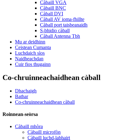
Càbaill VGA
Càbaill BNC
Càball DVI
Càball AV ioma-fhillte
Càball port taisbeanaidh
S-bhidio càball
Càball Antenna Tbh
Mu ar deidhinn
Ceistean Cumanta
Luchdaich sìos
Naidheachdan
Cuir fios thugainn
Co-chruinneachaidhean càball
Dhachaigh
Bathar
Co-chruinneachaidhean càball
Roinnean-seòrsa
Càbaill mhòra
Càbaill microfòn
Càbaill luchd-labhairt