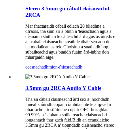
Stereo 3.5mm gu càball claisneachd
2RCA
Mar fhactaraidh càball eòlach 20 bliadhna a
dh'aois, tha sinn air a bhith a 'leasachadh agus a'
dèanamh stuthan le càileachd àrd agus as ùire.Is e
an càball claisneachd sreath leathair seo aon de
na modailean as reic.Choisinn a suathadh bog,
sùbailteachd agus buaidh fuaim àrd-inbhe don
mhargaidh aige.
ceasnachadh
mion-fhiosrachadh
3.5mm gu 2RCA Audio Y Cable
Tha an càball claisneachd àrd seo a’ nochdadh
inneal-stiùiridh copair còmhdaichte le airgead a
bharrachd air stiùiriche copair OFC fìor-ghlan
99.99%, a ’tabhann soilleireachd claisneachd
iongantach thar gach faid.Bidh an ceanglaiche
3.5mm gu 2RCA a’ tionndadh claisneachd stereo