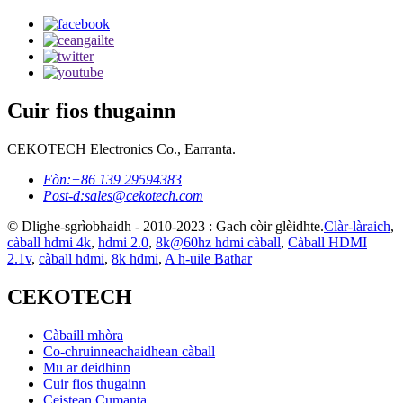
Cuir fios thugainn
CEKOTECH Electronics Co., Earranta.
Fòn:
+86 139 29594383
Post-d:
sales@cekotech.com
© Dlighe-sgrìobhaidh - 2010-2023 : Gach còir glèidhte.
Clàr-làraich
,
càball hdmi 4k
,
hdmi 2.0
,
8k@60hz hdmi càball
,
Càball HDMI
2.1v
,
càball hdmi
,
8k hdmi
,
A h-uile Bathar
CEKOTECH
Càbaill mhòra
Co-chruinneachaidhean càball
Mu ar deidhinn
Cuir fios thugainn
Ceistean Cumanta