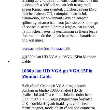
farsaing co-chòrdail ri innealan claisneachd, a tha
a’ dèanamh a ’chàball seo air leth freagarrach
airson fònaichean sgairteil, cluicheadairean MP3,
cluicheadairean CD, coimpiutairean-uchd,
clàran-cinn, luchd-labhairt.Bidh an adapter
splitter ag atharrachadh aon jack stereo 3.5mm gu
dà sheacaid stereo 3.5mm a leigeas leat an ceòl,
na filmichean agus na geamannan as fheàrr leat a
cho-roinn le do theaghlaichean is do charaidean
bho aon inneal.
ceasnachadh
mion-fhiosrachadh
1080p làn HD VGA gu VGA 15Pin
Monitor Cable
Bidh càball Cekoteck VGA a’ sgaoileadh
comharran bhidio 1080p analog HD de
chàileachd àrd.Tha e a’ nochdadh stiùirichean
OFC tiugh 3 + 6C agus plugaichean òr-plated
24K, còmhla ri sgiath braid agus coraichean
ferrite magnet, faodaidh an càball seo comharra