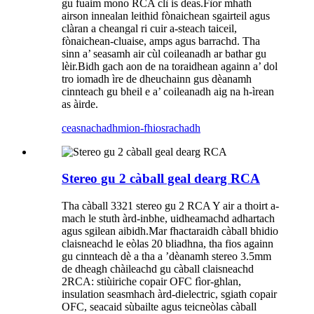
gu fuaim mono RCA clì is deas.Fìor mhath
airson innealan leithid fònaichean sgairteil agus
clàran a cheangal ri cuir a-steach taiceil,
fònaichean-cluaise, amps agus barrachd.
Tha
sinn a’ seasamh air cùl coileanadh ar bathar gu
lèir.Bidh gach aon de na toraidhean againn a’ dol
tro iomadh ìre de dheuchainn gus dèanamh
cinnteach gu bheil e a’ coileanadh aig na h-ìrean
as àirde.
ceasnachadh
mion-fhiosrachadh
Stereo gu 2 càball geal dearg RCA
Tha càball 3321 stereo gu 2 RCA Y air a thoirt a-
mach le stuth àrd-inbhe, uidheamachd adhartach
agus sgilean aibidh.Mar fhactaraidh càball bhidio
claisneachd le eòlas 20 bliadhna, tha fios againn
gu cinnteach dè a tha a ’dèanamh stereo 3.5mm
de dheagh chàileachd gu càball claisneachd
2RCA: stiùiriche copair OFC fìor-ghlan,
insulation seasmhach àrd-dielectric, sgiath copair
OFC, seacaid sùbailte agus teicneòlas càball