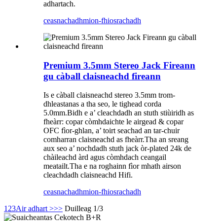
adhartach.
ceasnachadh
mion-fhiosrachadh
Premium 3.5mm Stereo Jack Fireann
gu càball claisneachd fireann
Is e càball claisneachd stereo 3.5mm trom-
dhleastanas a tha seo, le tighead corda
5.0mm.Bidh e a’ cleachdadh an stuth stiùiridh as
fheàrr: copar còmhdaichte le airgead & copar
OFC fìor-ghlan, a’ toirt seachad an tar-chuir
comharran claisneachd as fheàrr.Tha an sreang
aux seo a’ nochdadh stuth jack òr-plated 24k de
chàileachd àrd agus còmhdach ceangail
meatailt.Tha e na roghainn fìor mhath airson
cleachdadh claisneachd Hifi.
ceasnachadh
mion-fhiosrachadh
1
2
3
Air adhart >
>>
Duilleag 1/3