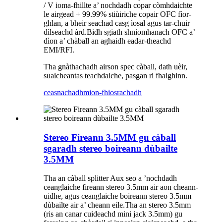
/ V ioma-fhillte a’ nochdadh copar còmhdaichte
le airgead + 99.99% stiùiriche copair OFC fìor-
ghlan, a bheir seachad casg ìosal agus tar-chuir
dìlseachd àrd.Bidh sgiath shnìomhanach OFC a’
dìon a’ chàball an aghaidh eadar-theachd
EMI/RFI.
Tha gnàthachadh airson spec càball, dath uèir,
suaicheantas teachdaiche, pasgan ri fhaighinn.
ceasnachadh
mion-fhiosrachadh
Stereo Fireann 3.5MM gu càball
sgaradh stereo boireann dùbailte
3.5MM
Tha an càball splitter Aux seo a ’nochdadh
ceanglaiche fireann stereo 3.5mm air aon cheann-
uidhe, agus ceanglaiche boireann stereo 3.5mm
dùbailte air a’ cheann eile.Tha an stereo 3.5mm
(ris an canar cuideachd mini jack 3.5mm) gu