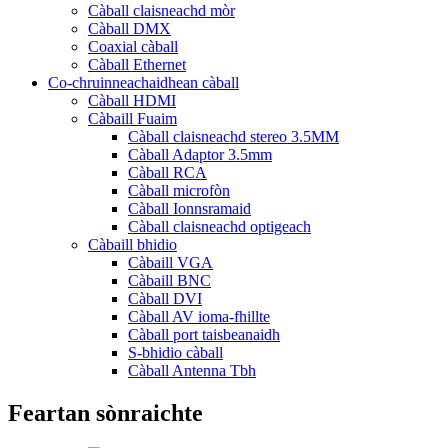
Càball claisneachd mòr
Càball DMX
Coaxial càball
Càball Ethernet
Co-chruinneachaidhean càball
Càball HDMI
Càbaill Fuaim
Càball claisneachd stereo 3.5MM
Càball Adaptor 3.5mm
Càball RCA
Càball microfòn
Càball Ionnsramaid
Càball claisneachd optigeach
Càbaill bhidio
Càbaill VGA
Càbaill BNC
Càball DVI
Càball AV ioma-fhillte
Càball port taisbeanaidh
S-bhidio càball
Càball Antenna Tbh
Feartan sònraichte